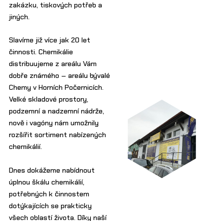
zakázku, tiskových potřeb a
jiných.
Slavíme již více jak 20 let
činnosti. Chemikálie
distribuujeme z areálu Vám
dobře známého – areálu bývalé
Chemy v Horních Počernicích.
Velké skladové prostory,
podzemní a nadzemní nádrže,
nově i vagóny nám umožnily
rozšířit sortiment nabízených
chemikálií.
Dnes dokážeme nabídnout
úplnou škálu chemikálií,
potřebných k činnostem
dotýkajících se prakticky
všech oblastí života. Díky naší