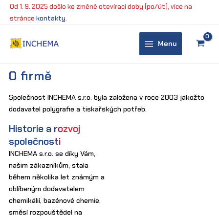
Přeskočit
Od 1. 9. 2025 došlo ke změně otevírací doby (po/út), více na
na
stránce
kontakty
.
obsah
Menu
Main
Menu
O firmě
Společnost INCHEMA s.r.o. byla založena v roce 2003 jakožto
dodavatel polygrafie a tiskařských potřeb.
Historie a rozvoj
společnosti
INCHEMA s.r.o. se díky Vám,
našim zákazníkům, stala
během několika let známým a
oblíbeným dodavatelem
chemikálií, bazénové chemie,
směsí rozpouštědel na