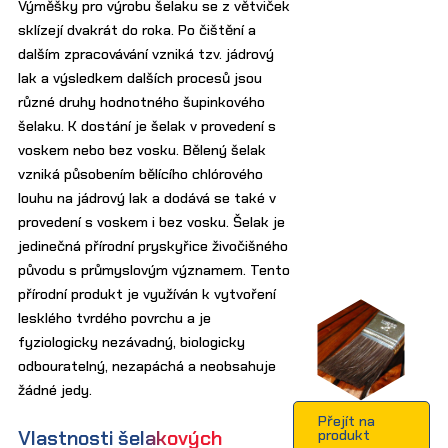
Výměšky pro výrobu šelaku se z větviček
sklízejí dvakrát do roka. Po čištění a
dalším zpracovávání vzniká tzv. jádrový
lak a výsledkem dalších procesů jsou
různé druhy hodnotného šupinkového
šelaku. K dostání je šelak v provedení s
voskem nebo bez vosku. Bělený šelak
vzniká působením bělícího chlórového
louhu na jádrový lak a dodává se také v
provedení s voskem i bez vosku. Šelak je
jedinečná přírodní pryskyřice živočišného
původu s průmyslovým významem. Tento
přírodní produkt je využíván k vytvoření
lesklého tvrdého povrchu a je
fyziologicky nezávadný, biologicky
odbouratelný, nezapáchá a neobsahuje
žádné jedy.
Přejít na
Vlastnosti šelakových
produkt