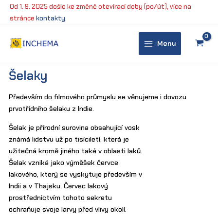
Přeskočit
Od 1. 9. 2025 došlo ke změně otevírací doby (po/út), více na
na
stránce
kontakty
.
obsah
Menu
Main
Menu
Šelaky
Především do filmového průmyslu se věnujeme i dovozu
prvotřídního šelaku z Indie.
Šelak je přírodní surovina obsahující vosk
známá lidstvu už po tisíciletí, která je
užitečná kromě jiného také v oblasti laků.
Šelak vzniká jako výměšek červce
lakového, který se vyskytuje především v
Indii a v Thajsku. Červec lakový
prostřednictvím tohoto sekretu
ochraňuje svoje larvy před vlivy okolí.