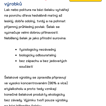
výrobků
Lak nebo politura na bázi šelaku vytvářejí
na povrchu dřeva hedvábně matný až
lesklý, dobře odolný, tvrdý a na pohmat
příjemný průhledný povlak. Šelak se
vyznačuje velmi dobrou přilnavostí.
Nebělený šelak je jako přírodní surovina:
fyziologicky nezávadný
biologicky odbouratelný
bez zápachu a bez jedovatých
součástí
Šelakové výrobky se zpravidla připravují
ve vysoko koncentrovaném (96% a více)
etylalkoholu a proto tedy vznikají
konečné šelakové produkty ekologicky
bez závady. Výjimku tvoří pouze výrobky
na bázi běleného šelaku.