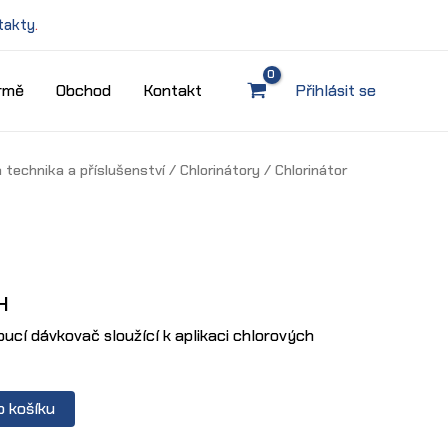
takty
.
irmě
Obchod
Kontakt
Přihlásit se
 technika a příslušenství
/
Chlorinátory
/ Chlorinátor
H
voucí dávkovač sloužící k aplikaci chlorových
o košíku