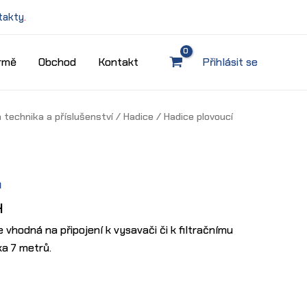
takty
.
irmě
Obchod
Kontakt
Přihlásit se
 technika a příslušenství
/
Hadice
/ Hadice plovoucí
m
H
 vhodná na připojení k vysavači či k filtračnímu
ka 7 metrů.