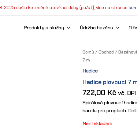
 9. 2025 došlo ke změně otevírací doby (po/út), více na stránce
kon
Produkty a služby
Údržba bazénu
O f
Domů
/
Obchod
/
Bazénová
7 m
Hadice
Hadice plovoucí 7 
722,00
Kč
vč. DP
Spirálová plovoucí hadice
barelu pro proplach. Dél
Není skladem