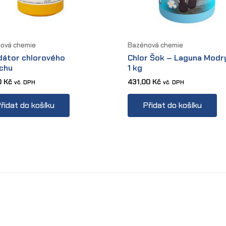
ová chemie
Bazénová chemie
idátor chlorového
Chlor Šok – Laguna Modr
chu
1 kg
0
Kč
431,00
Kč
vč. DPH
vč. DPH
řidat do košíku
Přidat do košíku