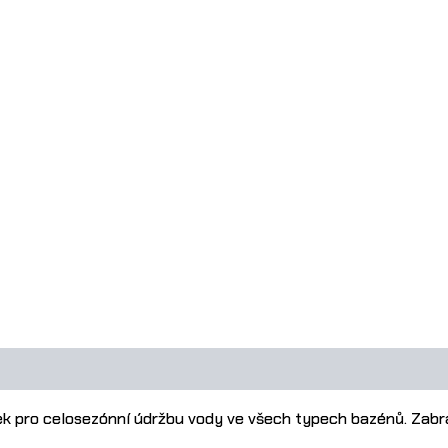
kg
množství
ek pro celosezónní údržbu vody ve všech typech bazénů. Zabraň