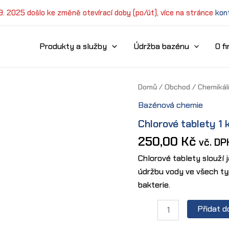
 9. 2025 došlo ke změně otevírací doby (po/út), více na stránce
kon
Produkty a služby
Údržba bazénu
O f
Domů
/
Obchod
/
Chemikál
Bazénová chemie
Chlorové tablety 1 
250,00
Kč
vč. DP
Chlorové tablety slouží 
údržbu vody ve všech typ
bakterie.
Chlorové
Přidat d
tablety
1