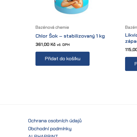
Bazénová chemie
Bazén
Likv
Chlor Šok – stabilizovaný 1 kg
zápa
361,00
Kč
vč. DPH
115,0
Přidat do košíku
P
Ochrana osobních údajů
Obchodní podmínky
ALPHAPRINT