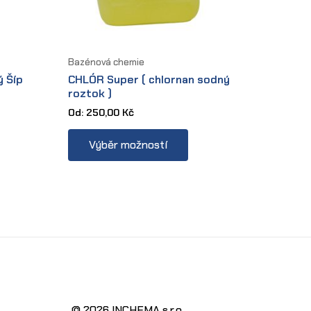
Bazénová chemie
ý Šíp
CHLÓR Super ( chlornan sodný
roztok )
Od:
250,00
Kč
This
Výběr možností
product
has
multiple
variants.
The
options
may
be
chosen
© 2026 INCHEMA s.r.o.