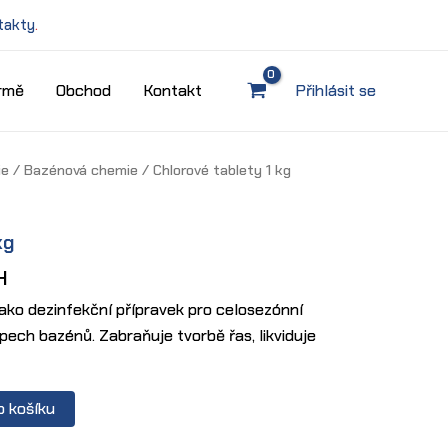
takty
.
irmě
Obchod
Kontakt
Přihlásit se
ie
/
Bazénová chemie
/ Chlorové tablety 1 kg
kg
H
jako dezinfekční přípravek pro celosezónní
ech bazénů. Zabraňuje tvorbě řas, likviduje
o košíku