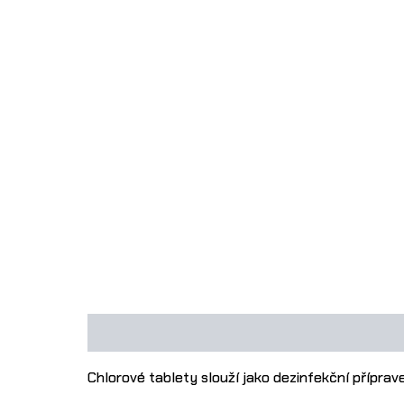
Popis
Další informace
Chlorové tablety slouží jako dezinfekční příprav