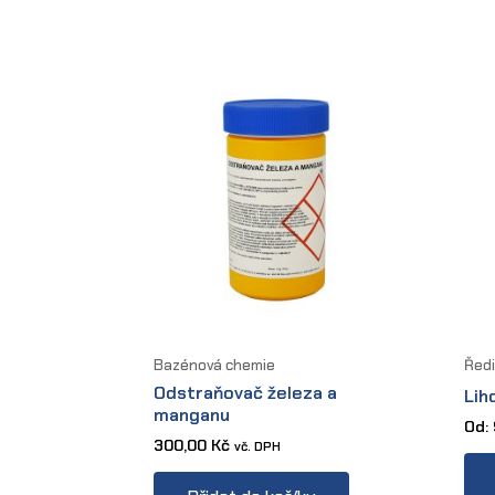
variants.
The
options
may
be
chosen
on
the
product
page
Bazénová chemie
Ředi
Odstraňovač železa a
Lih
manganu
Od:
300,00
Kč
vč. DPH