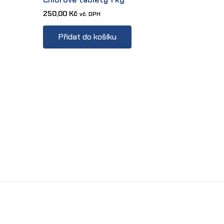
250,00
Kč
vč. DPH
s
Přidat do košíku
oduct
s
tiple
iants.
e
tions
y
osen
e
oduct
ge