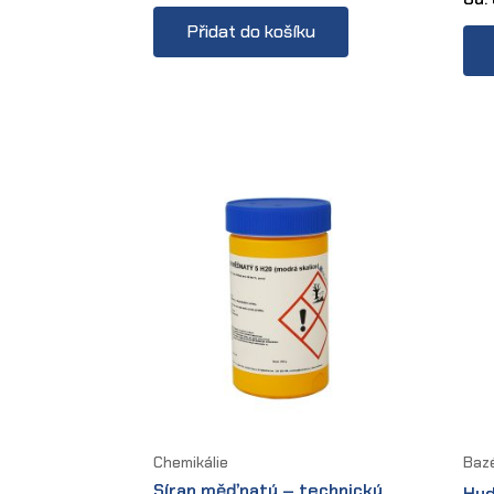
Přidat do košíku
Chemikálie
Baz
Síran měďnatý – technický
Hyd