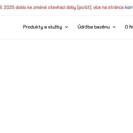
 9. 2025 došlo ke změně otevírací doby (po/út), více na stránce
kon
Produkty a služby
Údržba bazénu
O f