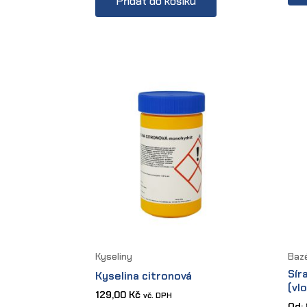
Přidat do košíku
Kyseliny
Baz
Sír
Kyselina citronová
(vl
129,00
Kč
vč. DPH
Od: