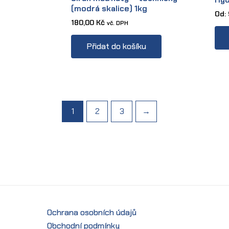
(modrá skalice) 1kg
Od:
180,00
Kč
vč. DPH
Přidat do košíku
1
2
3
→
Ochrana osobních údajů
Obchodní podmínky