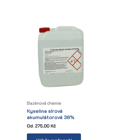
tiple
variants.
iants.
The
e
options
tions
may
y
be
chosen
osen
on
the
e
product
oduct
page
ge
Bazénová chemie
Kyselina sírová
akumulátorová 38%
Od:
275,00
Kč
s
This