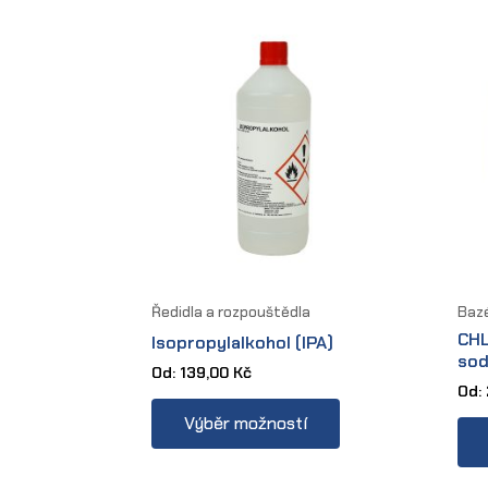
Ředidla a rozpouštědla
Baz
CHL
Isopropylalkohol (IPA)
sod
Od:
139,00
Kč
Od:
This
Výběr možností
product
has
multiple