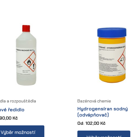
multiple
mul
variants.
var
The
Th
options
op
may
ma
be
be
chosen
ch
on
on
the
th
product
pr
page
pa
dla a rozpouštědla
Bazénová chemie
Hydrogensíran sodný
ové ředidlo
(odvápňovač)
90,00
Kč
Od:
102,00
Kč
This
Thi
Výběr možností
product