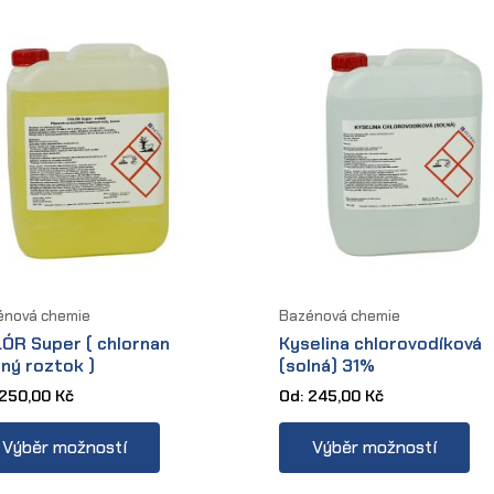
énová chemie
Bazénová chemie
ÓR Super ( chlornan
Kyselina chlorovodíková
ný roztok )
(solná) 31%
250,00
Kč
Od:
245,00
Kč
This
Thi
Výběr možností
Výběr možností
product
pr
has
ha