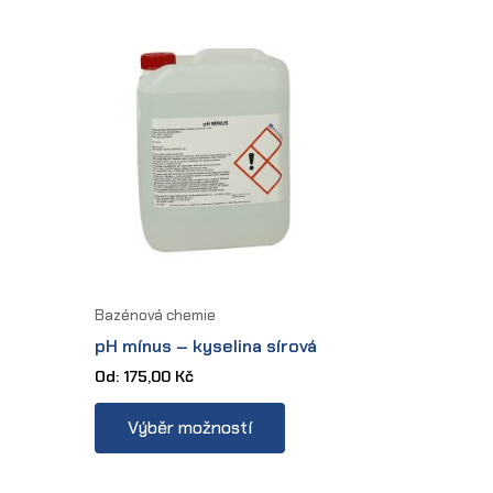
Bazénová chemie
pH mínus – kyselina sírová
Od:
175,00
Kč
This
s
Výběr možností
product
oduct
has
s
multiple