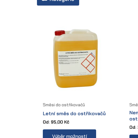
Směsi do ostřikovačů
Směs
Nem
Letní směs do ostřikovačů
ost
Od:
95,00
Kč
Od:
This
Výběr možností