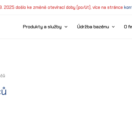
 9. 2025 došlo ke změně otevírací doby (po/út), více na stránce
kon
Produkty a služby
Údržba bazénu
O f
ačů
čů