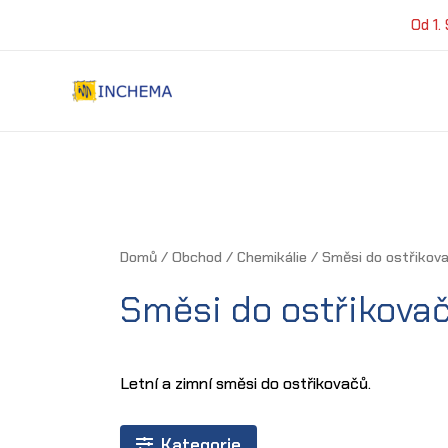
Přeskočit
Od 1.
na
obsah
Domů
/
Obchod
/
Chemikálie
/ Směsi do ostřikov
Směsi do ostřikova
Letní a zimní směsi do ostřikovačů.
Kategorie