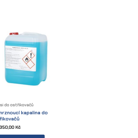
i do ostřikovačů
rznoucí kapalina do
řikovačů
350,00
Kč
This