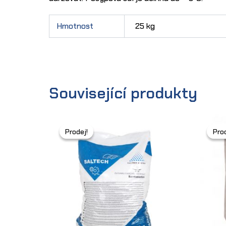
Hmotnost
25 kg
Související produkty
Prodej!
Prodej!
Prod
Prod