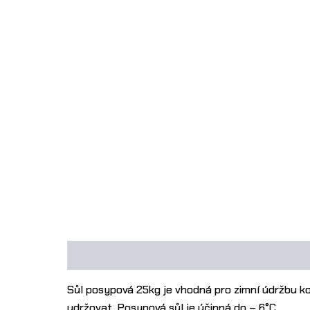
Popis
Další informace
Sůl posypová 25kg je vhodná pro zimní údržbu ko
udržovat. Posypová sůl je účinná do – 6°C.