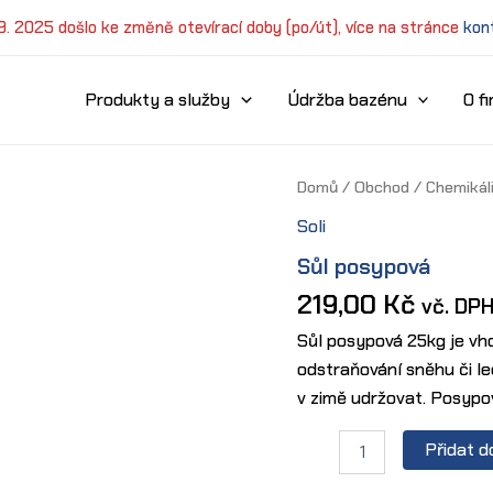
 9. 2025 došlo ke změně otevírací doby (po/út), více na stránce
kon
Produkty a služby
Údržba bazénu
O f
Domů
/
Obchod
/
Chemikál
Soli
Sůl posypová
219,00
Kč
vč. DP
Sůl posypová 25kg je vh
odstraňování sněhu či le
v zimě udržovat. Posypov
Sůl
Přidat d
posypová
množství