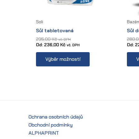
Soli
Bazén
Sůl tabletovaná
Sůl 
295,00
Kč
280,
vč. DPH
Od:
236,00
Kč
Od:
2
vč. DPH
This
Výběr možností
V
product
has
multiple
variants.
The
options
may
Ochrana osobních údajů
be
Obchodní podmínky
chosen
ALPHAPRINT
on