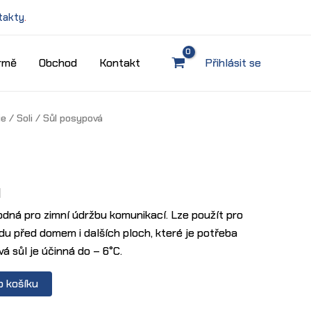
takty
.
irmě
Obchod
Kontakt
Přihlásit se
ie
/
Soli
/ Sůl posypová
H
odná pro zimní údržbu komunikací. Lze použít pro
du před domem i dalších ploch, které je potřeba
á sůl je účinná do – 6°C.
o košíku