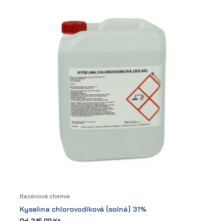
options
may
be
chosen
on
the
product
page
Bazénová chemie
Kyselina chlorovodíková (solná) 31%