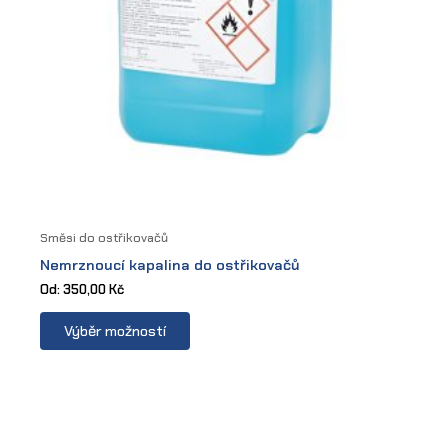
product
page
Směsi do ostřikovačů
Nemrznoucí kapalina do ostřikovačů
Od:
350,00
Kč
This
Výběr možností
product
has
multiple
variants.
The