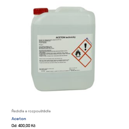
options
may
be
chosen
on
the
product
page
Ředidla a rozpouštědla
Aceton
Od:
400,00
Kč