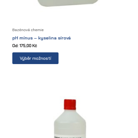
Bazénová chemie
pH mínus – kyselina sírová
Od:
175,00
Kč
This
Výběr možností
product
has
multiple
variants.
The
options
may
be
chosen
on
the