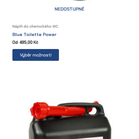
NEDOSTUPNÉ
Náplň do chemického WC
Blue Toilette Power
Od:
495,00
Kč
This
Výběr možností
product
has
multiple
variants.
The
options
may
be
chosen
on
the