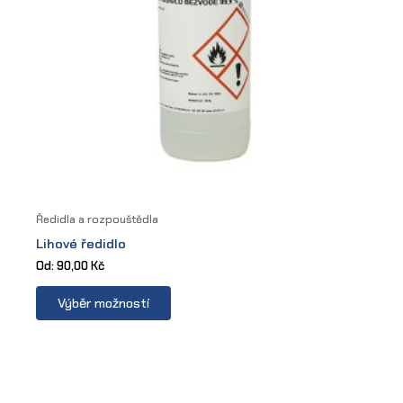
product
page
Ředidla a rozpouštědla
Lihové ředidlo
Od:
90,00
Kč
This
Výběr možností
product
has
multiple
variants.
The