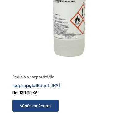
Ředidla a rozpouštědla
Isopropylalkohol (IPA)
Od:
139,00
Kč
This
Výběr možností
product
has
multiple
variants.
The