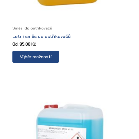
Směsi do ostřikovačů
Letní směs do ostřikovačů
Od:
95,00
Kč
This
Výběr možností
product
has
multiple
variants.
The
options
may
be
chosen
on
the