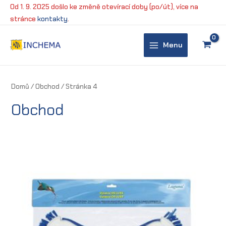
Přeskočit
Od 1. 9. 2025 došlo ke změně otevírací doby (po/út), více na
na
stránce
kontakty
.
obsah
Menu
Main
Menu
Domů
/
Obchod
/ Stránka 4
Obchod