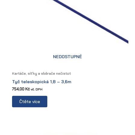
NEDOSTUPNÉ
Kartáče, síťky a sběrače nečistot
Tyč teleskopická 1,8 – 3,6m
754,00
Kč
vč. DPH
Čtěte více