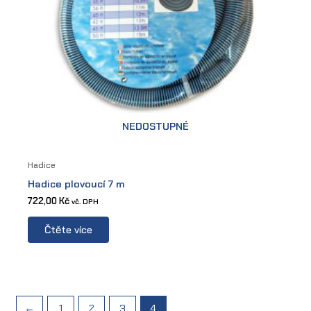
NEDOSTUPNÉ
Hadice
Hadice plovoucí 7 m
722,00
Kč
vč. DPH
Čtěte více
←
1
2
3
4