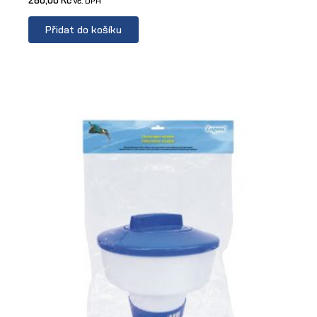
280,00
Kč
vč. DPH
Přidat do košíku