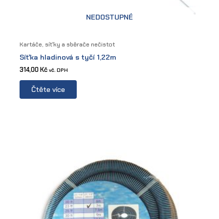
NEDOSTUPNÉ
Kartáče, síťky a sběrače nečistot
Síťka hladinová s tyčí 1,22m
314,00
Kč
vč. DPH
Čtěte více